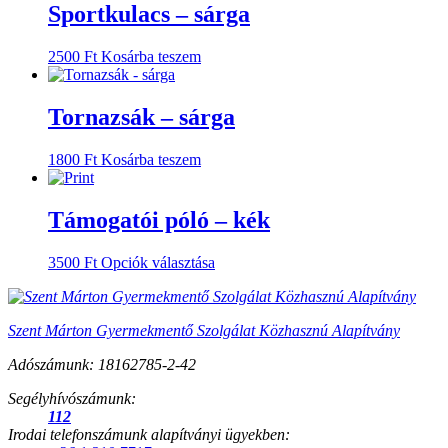
Sportkulacs – sárga
2500
Ft
Kosárba teszem
Tornazsák – sárga
1800
Ft
Kosárba teszem
Támogatói póló – kék
Ennek
3500
Ft
Opciók választása
a
terméknek
több
Szent Márton
Gyermekmentő Szolgálat
Közhasznú Alapítvány
variációja
van.
Adószámunk:
18162785-2-42
A
változatok
Segélyhívószámunk:
a
112
termékoldalon
Irodai telefonszámunk alapítványi ügyekben:
választhatók