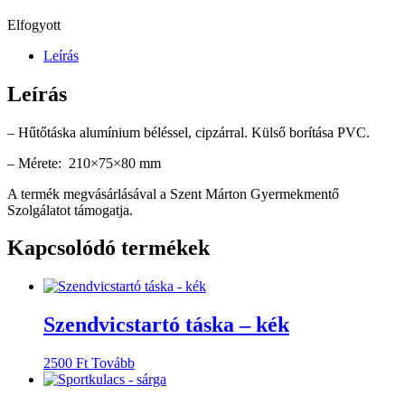
Elfogyott
Leírás
Leírás
– Hűtőtáska alumínium béléssel, cipzárral. Külső borítása PVC.
– Mérete: 210×75×80 mm
A termék megvásárlásával a Szent Márton Gyermekmentő
Szolgálatot támogatja.
Kapcsolódó termékek
Szendvicstartó táska – kék
2500
Ft
Tovább