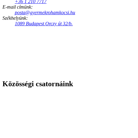
+36 1 210 7717
ki
E-mail címünk:
posta@gyermekrohamkocsi.hu
Székhelyünk:
1089
Budapest
,
Orczy út 32/b.
Közösségi csatornáink