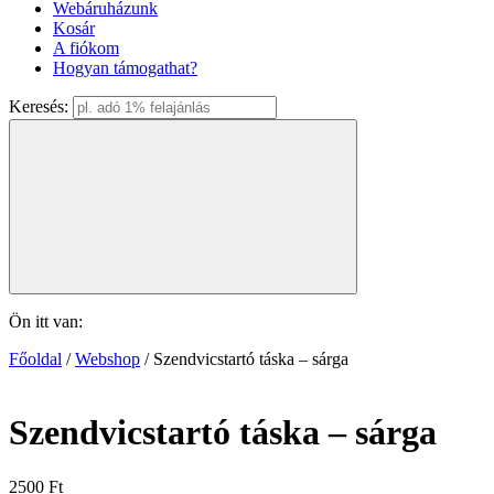
Webáruházunk
Kosár
A fiókom
Hogyan támogathat?
Keresés:
Ön itt van:
Főoldal
/
Webshop
/ Szendvicstartó táska – sárga
Szendvicstartó táska – sárga
2500
Ft